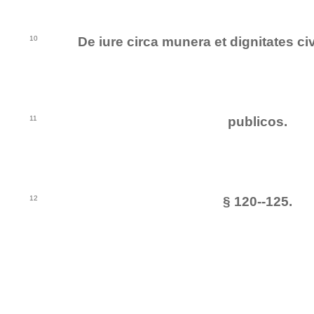
10
De iure circa munera et dignitates civ
11
publicos.
12
§ 120--125.