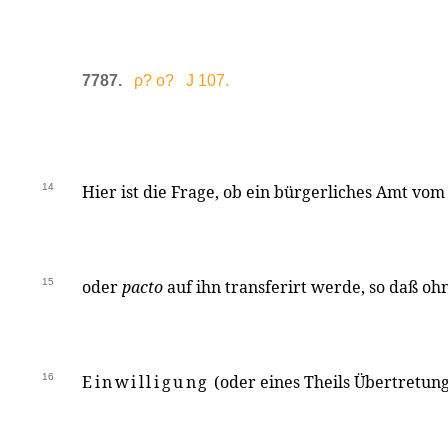
7787.
ρ? ο? J 107.
14
Hier ist die Frage, ob ein bürgerliches Amt vom
15
oder
pacto
auf ihn transferirt werde, so daß o
16
Einwilligung
(oder eines Theils Übertretun