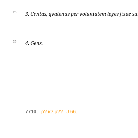
25
3. Civitas, qvatenus per voluntatem leges fixae s
26
4. Gens.
7710.
ρ? κ? μ?? J 66.