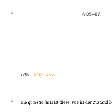
10
§ 85--87.
7708.
ρ? κ? J 66.
12
Die
qvaestio iuris
ist diese: wie ist der Zustand 