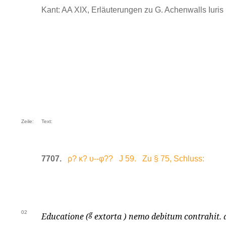
Kant: AA XIX, Erläuterungen zu G. Achenwalls Iuris .
Zeile:
Text:
7707.
ρ? κ? υ--φ?? J 59. Zu § 75, Schluss:
02
g
Educatione (
extorta ) nemo debitum contrahit.