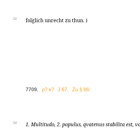
22
folglich unrecht zu thun. )
7709.
ρ? κ? J 67. Zu § 86:
24
1. Multitudo, 2. populus, qvatenus stabilita est,