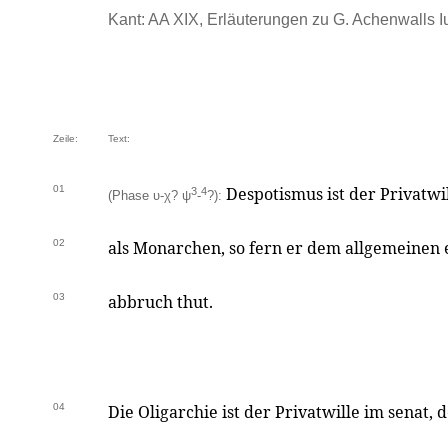
Kant: AA XIX, Erläuterungen zu G. Achenwalls Iur
Zeile:
Text:
01
Despotismus ist der Privatwi
3
4
(Phase υ-χ? ψ
-
?):
02
als Monarchen, so fern er dem allgemeinen 
03
abbruch thut.
04
Die Oligarchie ist der Privatwille im senat