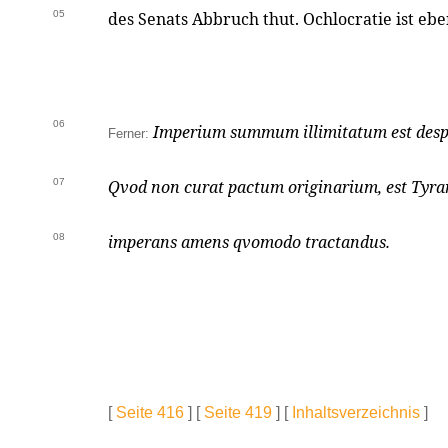
05
des Senats Abbruch thut. Ochlocratie ist eb
06
Imperium summum illimitatum est desp
Ferner:
07
Qvod non curat pactum originarium, est Tyr
08
imperans amens qvomodo tractandus.
[
Seite 416
] [
Seite 419
] [
Inhaltsverzeichnis
]