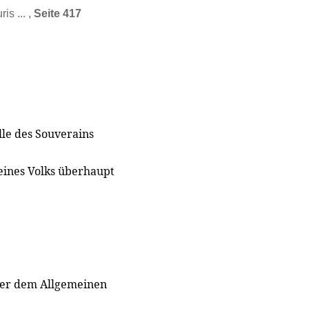
is ... ,
Seite 417
lle des Souverains
eines Volks überhaupt
, der dem Allgemeinen