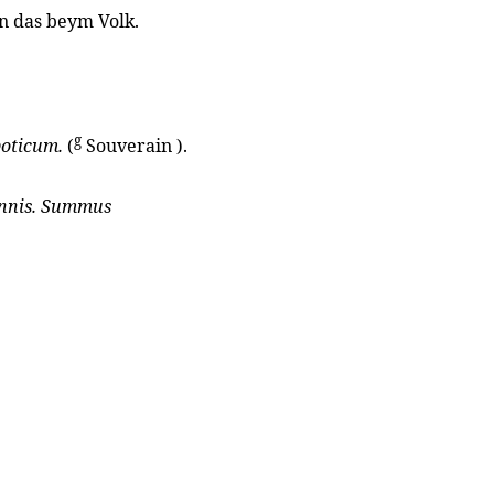
en das beym Volk.
g
oticum.
(
Souverain ).
annis. Summus