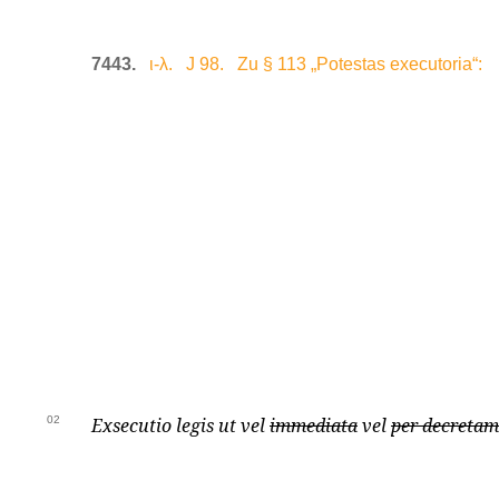
7443.
ι-λ. J 98. Zu § 113 „Potestas executoria“:
02
Exsecutio legis ut vel
immediata
vel
per decretam