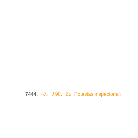
7444.
ι-λ. J 98. Zu „Potestas inspectoria“: