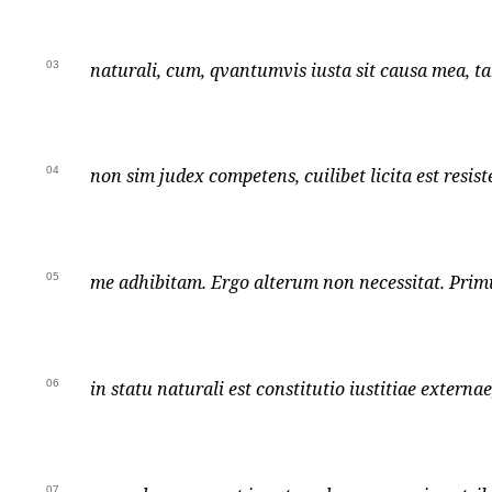
03
naturali, cum, qvantumvis iusta sit causa mea, t
04
non sim judex competens, cuilibet licita est resis
05
me adhibitam. Ergo alterum non necessitat. Primu
06
in statu naturali est constitutio iustitiae externae
07