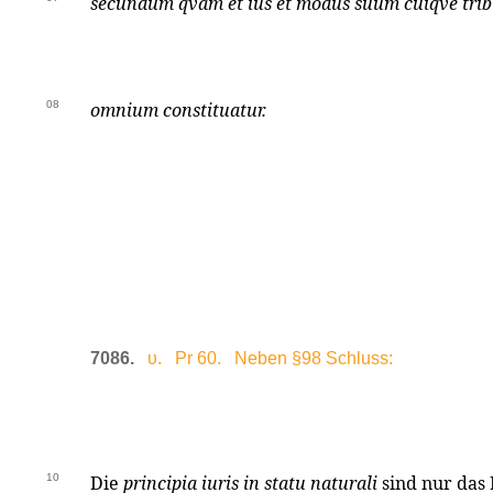
secundum qvam et ius et modus suum cuiqve trib
08
omnium constituatur.
7086.
υ. Pr 60. Neben §98 Schluss:
10
Die
principia iuris in statu naturali
sind nur das