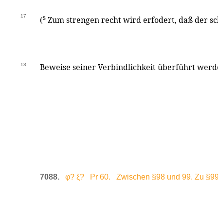
17
s
(
Zum strengen recht wird erfodert, daß der s
18
Beweise seiner Verbindlichkeit überführt werd
7088.
φ? ξ? Pr 60. Zwischen §98 und 99. Zu §99