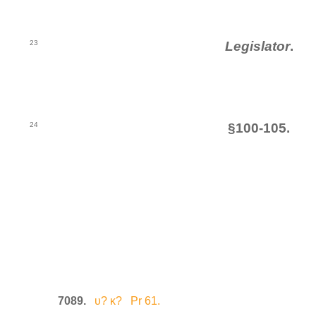
23
Legislator
.
24
§100-105.
7089.
υ? κ? Pr 61.