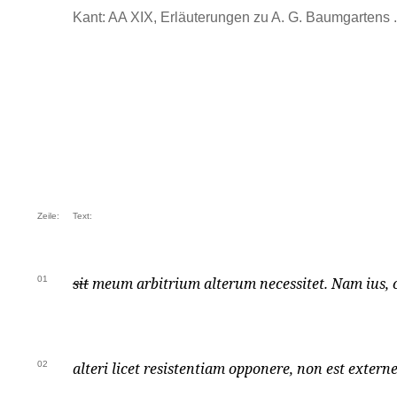
Kant: AA XIX, Erläuterungen zu A. G. Baumgartens ..
Zeile:
Text:
01
sit
meum arbitrium alterum necessitet. Nam ius, c
02
alteri licet resistentiam opponere, non est externe