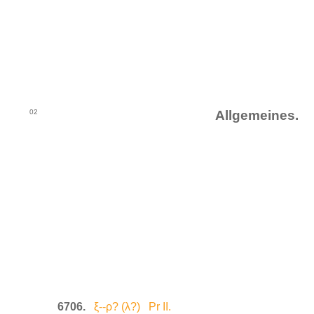
02
Allgemeines.
6706.
ξ--ρ? (λ?) Pr II.