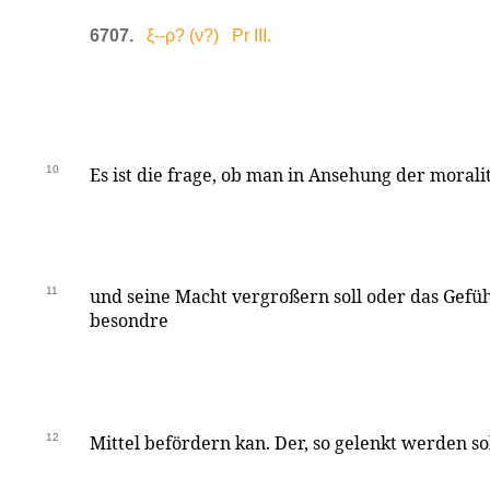
6707.
ξ--ρ? (ν?) Pr III.
10
Es ist die frage, ob man in Ansehung der morali
11
und seine Macht vergroßern soll oder das Gefü
besondre
12
Mittel befördern kan. Der, so gelenkt werden so