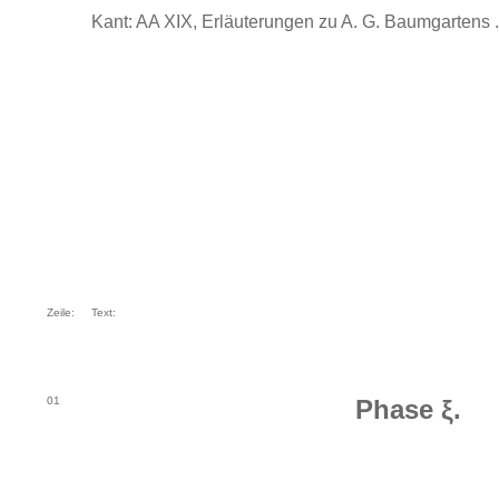
Kant: AA XIX, Erläuterungen zu A. G. Baumgartens ..
Zeile:
Text:
01
Phase ξ.