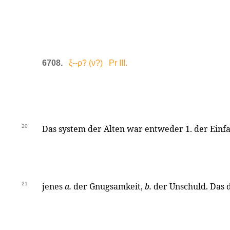
6708.
ξ--ρ? (ν?) Pr III.
20
Das system der Alten war entweder 1. der Einfal
21
jenes
a.
der Gnugsamkeit,
b.
der Unschuld. Das 