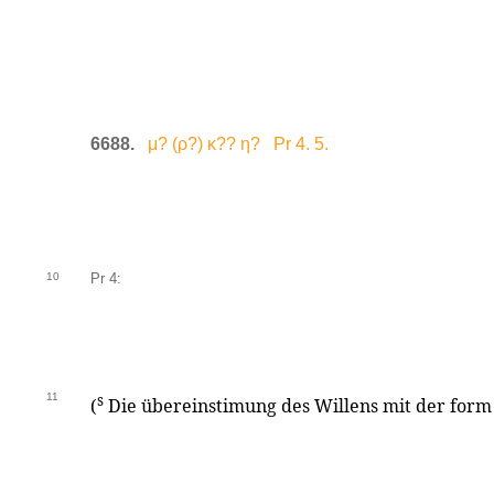
6688.
μ? (ρ?) κ?? η? Pr 4. 5.
10
Pr 4:
11
s
(
Die übereinstimung des Willens mit der form