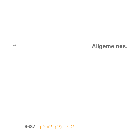
02
Allgemeines.
6687.
μ? ο? (ρ?) Pr 2.