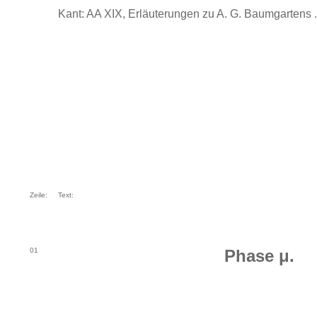
Kant: AA XIX, Erläuterungen zu A. G. Baumgartens ..
Zeile:
Text:
01
Phase μ.