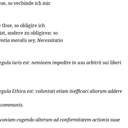
ue, so verbinde ich mir
thue, so obligire ich
ist, andere zu obligiren: so
entia moralis
sey.
Necessitatio
egula iuris est: neminem impedire in usu arbitrii sui liberi
egula Ethica est: voluntati etiam inefficaci aliorum addere
s communis.
voniam cogendo alterum ad conformitatem actionis suae