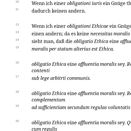
10
Wenn ich einer
obligationi iuris
ein Gnüge th
11
dadurch keinen andern.
12
Wenn ich einer
obligationi Ethicae
ein Gnüge 
13
einen andern; da es keine
necessitas moralis
14
sieht man, daß die
obligatio Ethica
eine
afflu
15
moralis per statum alterius est Ethica.
16
obligatio Ethica
eine
affluentia moralis
sey.
R
contenti
17
sub lege arbitrii communis.
18
obligatio Ethica
eine
affluentia moralis
sey.
R
complementum
19
ad sufficientiam secundum regulas voluntati
20
obligatio Ethica
eine
affluentia moralis
sey.
Q
cum regulis