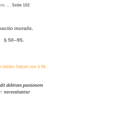
s ... ,
Seite 102
actio moralis.
§ 50--95.
 letzten Sätzen von § 56.
ludit debitam passionem
necessitantur
7: