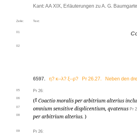
Kant: AA XIX, Erläuterungen zu A. G. Baumgarten
Zeile:
Text:
01
Co
02
6597.
η? κ--λ? ξ--ρ? Pr 26.27. Neben den drei
05
Pr 26:
06
g
(
Coactio moralis per arbitrium alterius inc
07
omnium sensitive displicentium, qvatenus
Pr 2
08
per arbitrium alterius.
)
09
Pr 26: