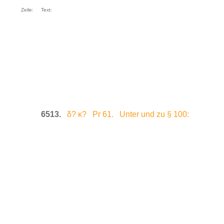
Zeile:
Text:
6513.
δ? κ? Pr 61. Unter und zu § 100: