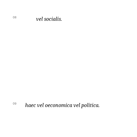
08
vel socialis.
09
haec vel oeconomica vel politica.