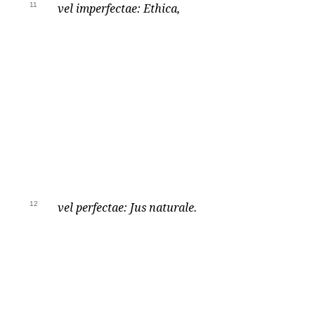
11
vel imperfectae: Ethica,
12
vel perfectae: Jus naturale.