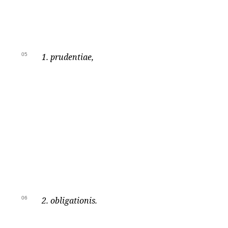
05
1. prudentiae,
06
2. obligationis.