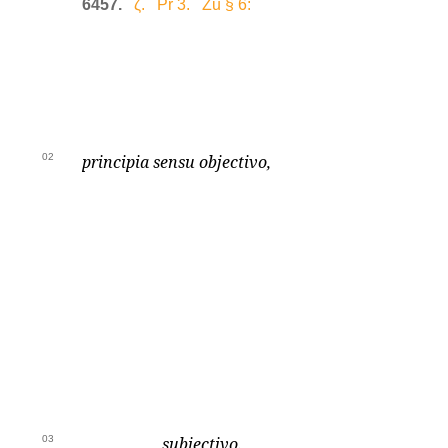
6457.
ζ. Pr 3. Zu § 6:
02
principia sensu objectivo,
03
subjectivo.