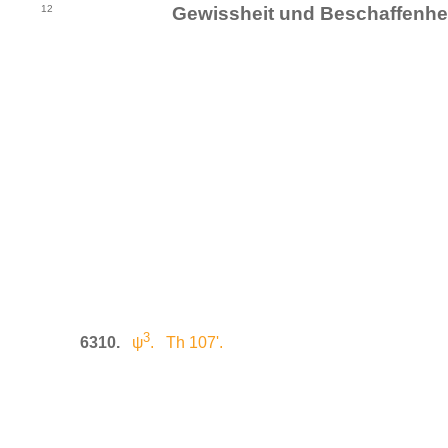
12
Gewissheit und Beschaffenhei
3
6310.
ψ
. Th 107'.