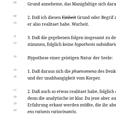
08
Grund anneheme, das Manigfaltige sich daraus
09
2. Daß ich diesen
Einheit
Grund oder Begrif
10
er also realitaet habe. Warheit.
11
3. Daß die gegebenen folgen insgesamt zu 
12
stimmen, folglich keine
hypothesis subsidiari
14
Hypothese einer geistigen Natur der Seele:
15
1. Daß daraus sich die
phaenomena
des Denke
16
und der unabhangigkeit vom Korper.
17
2. Daß auch so etwas realitaet habe, folglich
18
denn die analytische ist klar. Da jene aber a
19
Erfahrung erkant werden müßte, die ihr aber 
20
ens rationis ratiocinantis.