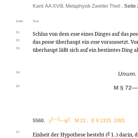
Kant: AA XVIII, Metaphysik Zweiter Theil ,
Seite
Zeile:
Text:
01
Schlus von dem
esse
eines Dinges auf das
pos
02
das
posse
überhaupt ein
esse
voraussetzt. Vo
03
überhaupt läßt sich auf ein bestimtes Ding a
04
Unum. 
05
M § 72—
2—3
1
5560.
χ
—ψ
. M 21'. E II 1315. 1093.
07
g
Einheit der Hypothese besteht (
1. ) darin, 