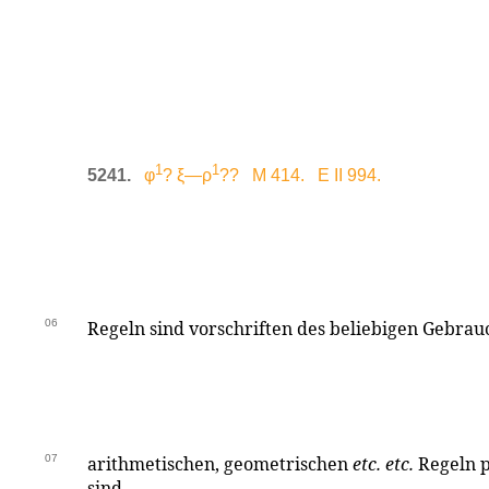
1
1
5241.
φ
? ξ—ρ
?? M 414. E II 994.
06
Regeln sind vorschriften des beliebigen Gebrauch
07
arithmetischen, geometrischen
etc. etc.
Regeln p
sind