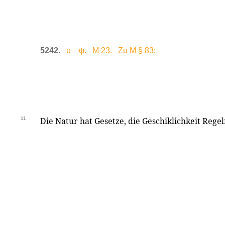
5242.
υ—ψ. M 23. Zu M § 83:
11
Die Natur hat Gesetze, die Geschiklichkeit Regel