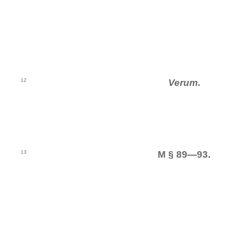
12
Verum.
13
M § 89—93.