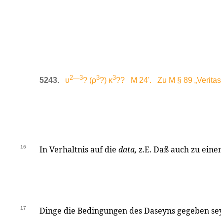
2—3
3
3
5243.
υ
? (ρ
?) κ
?? M 24'. Zu M § 89 „Veritas
16
In Verhaltnis auf die
data,
z.E. Daß auch zu eine
17
Dinge die Bedingungen des Daseyns gegeben sey