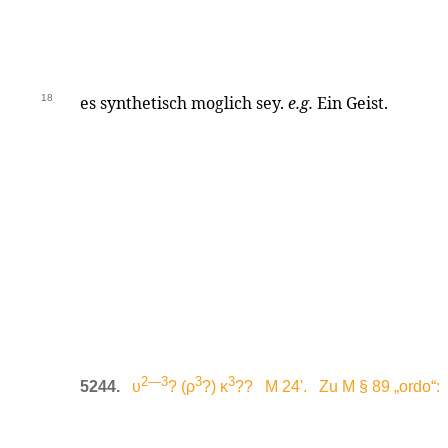
18
es synthetisch moglich sey.
e.g.
Ein Geist.
2—3
3
3
5244.
υ
? (ρ
?) κ
?? M 24'. Zu M § 89 „ordo“: