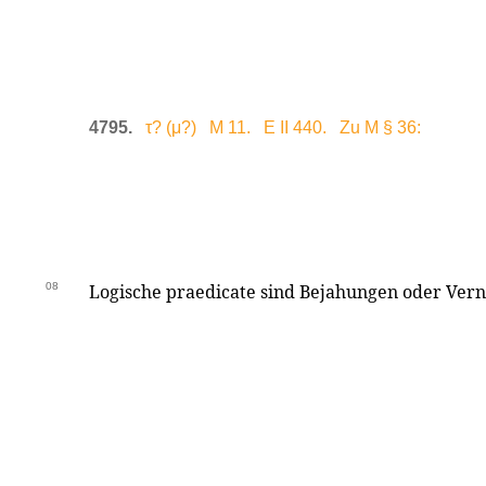
4795.
τ? (μ?) M 11. E II 440. Zu M § 36:
08
Logische praedicate sind Bejahungen oder Ver