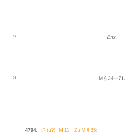
02
Ens.
03
M § 34—71.
4794.
τ? (μ?) M 11. Zu M § 35: