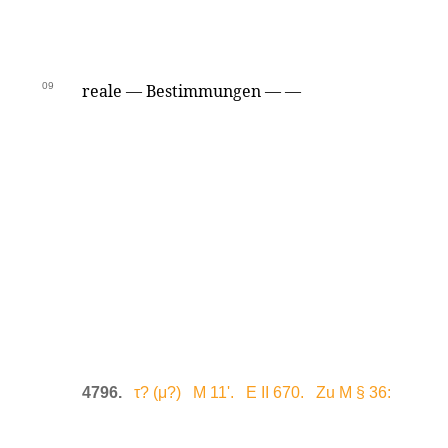
09
reale — Bestimmungen — —
4796.
τ? (μ?) M 11'. E II 670. Zu M § 36: