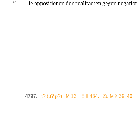
14
Die oppositionen der realitaeten gegen negatione
4797.
τ? (μ? ρ?) M 13. E II 434. Zu M § 39, 40: