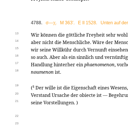
4788.
σ—χ. M 363'. E II 1528. Unten auf der 
13
Wir können die göttliche Freyheit sehr woh
14
aber nicht die Menschliche. Wäre der Mensch
15
wir seine Willkühr durch Vernunft einsehen
16
so auch. Aber als ein sinnlich und vernünftig
17
Handlung hinterher ein
phaenomenon
, vor
18
noumenon
ist.
19
s
(
Der wille ist die Eigenschaft eines Wesens
20
Verstand Ursache der obiecte ist — Begeh
21
seine Vorstellungen. )
22
23