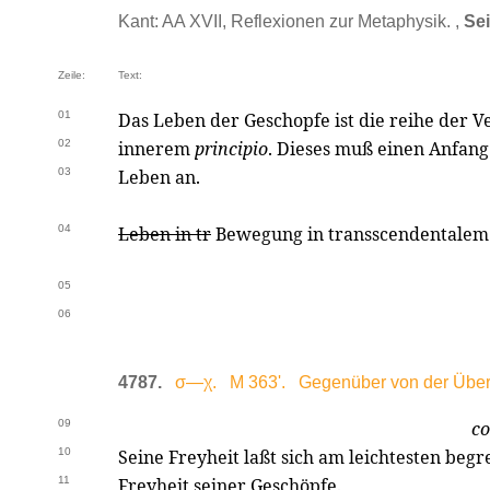
Kant: AA XVII, Reflexionen zur Metaphysik. ,
Sei
Zeile:
Text:
01
Das Leben der Geschopfe ist die reihe der 
02
innerem
principio
. Dieses muß einen Anfang 
03
Leben an.
04
Leben in tr
Bewegung in transscendentalem 
05
06
4787.
σ—χ. M 363'. Gegenüber von der Übersc
09
co
10
Seine Freyheit laßt sich am leichtesten begre
11
Freyheit seiner Geschöpfe.