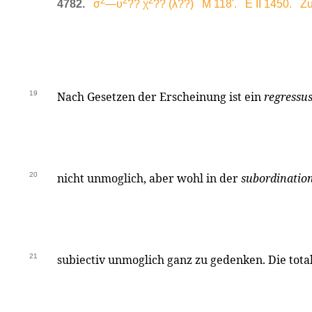
2
2
2
4782.
σ
—υ
?? χ
?? (λ??) M 118'. E II 1450. Zu
19
Nach Gesetzen der Erscheinung ist ein
regressus
20
nicht unmoglich, aber wohl in der
subordination
21
subiectiv unmoglich ganz zu gedenken. Die total