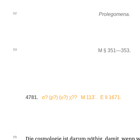
02
Prolegomena.
03
M § 351—353.
4781.
σ? (ρ?) (υ?) χ?? M 113'. E II 1671.
05
Die cosmologie ist darum nöthig, damit, wenn wi