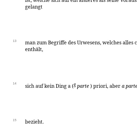
ist, welche sich auf ein anderes als seine Vorau
gelangt
13
man zum Begriffe des Urwesens, welches alles 
enthält,
14
g
sich auf kein Ding a (
parte
) priori, aber
a parte
15
bezieht.