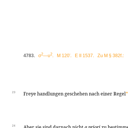
2
2
4783.
σ
—υ
. M 120'. E II 1537. Zu M § 382f.:
23
Freye handlungen geschehen nach einer Regel
*
24
Aber sie sind darnach nicht
a priori
zu bestimme