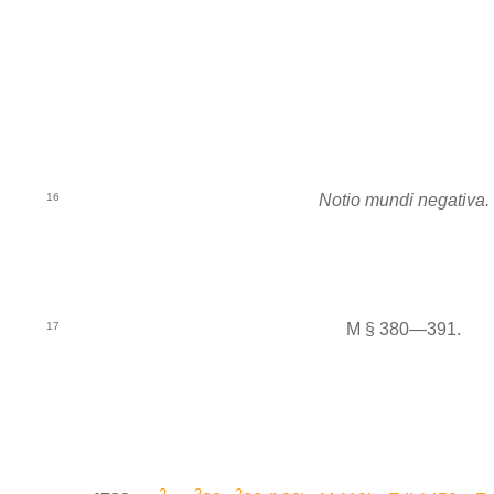
16
Notio mundi negativa.
17
M § 380—391.