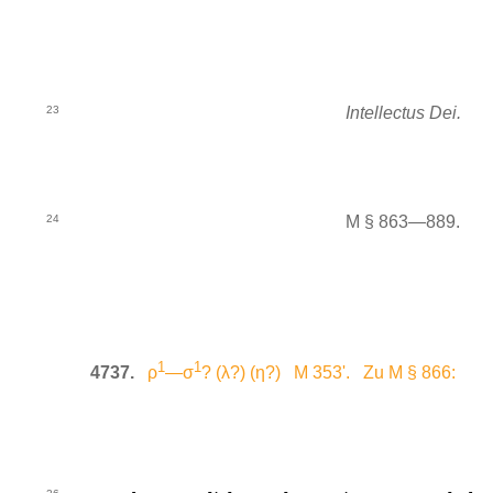
23
Intellectus Dei.
24
M § 863—889.
1
1
4737.
ρ
—σ
? (λ?) (η?) M 353'. Zu M § 866: