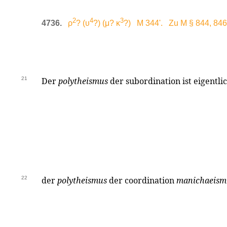
2
4
3
4736.
ρ
? (υ
?) (μ? κ
?) M 344'. Zu M § 844, 846
21
Der
polytheismus
der subordination ist eigentli
22
der
polytheismus
der coordination
manichaeism