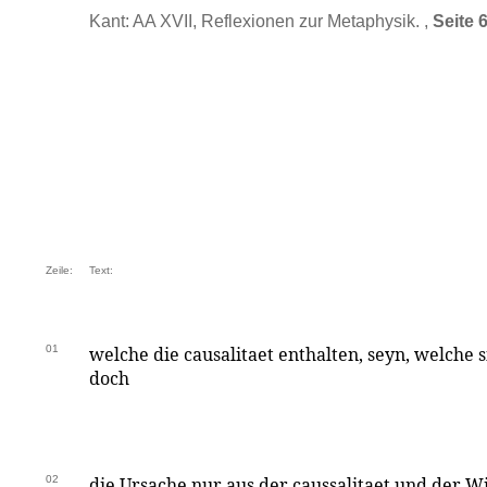
Kant: AA XVII, Reflexionen zur Metaphysik. ,
Seite 
Zeile:
Text:
01
welche die causalitaet enthalten, seyn, welche 
doch
02
die Ursache nur aus der caussalitaet und der W