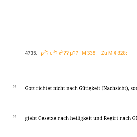
2
3
3
4735.
ρ
? υ
? κ
?? μ?? M 338'. Zu M § 828:
08
Gott richtet nicht nach Gütigkeit (Nachsicht), s
09
giebt Gesetze nach heiligkeit und Regirt nach G