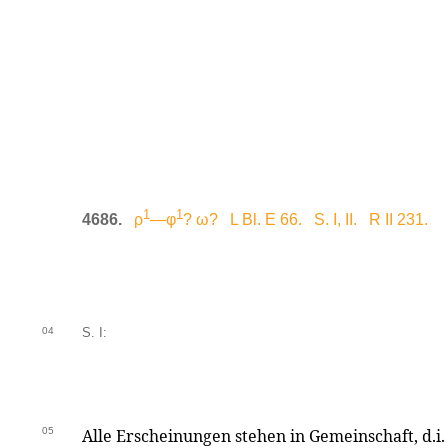
1
1
4686.
ρ
—φ
? ω? L Bl. E 66. S. I, II. R II 231.
04
S. I:
05
Alle Erscheinungen stehen in Gemeinschaft, d.i. 