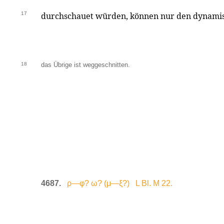
17
durchschauet würden, können nur den dynami
18
das Übrige ist weggeschnitten.
4687.
ρ—φ? ω? (μ—ξ?) L Bl. M 22.