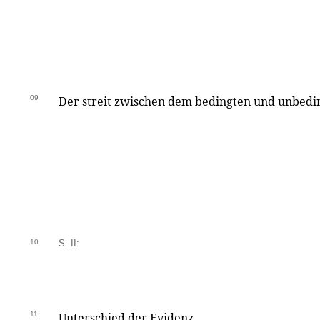
09
Der streit zwischen dem bedingten und unbedi
10
S. II:
11
Unterschied der Evidenz.