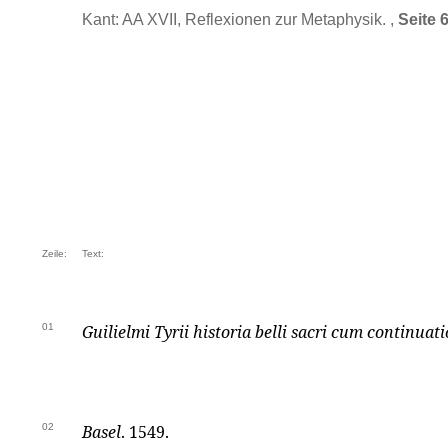
Kant: AA XVII, Reflexionen zur Metaphysik. ,
Seite 
Zeile:
Text:
01
Guilielmi Tyrii
historia belli sacri cum continuat
02
Basel
. 1549.