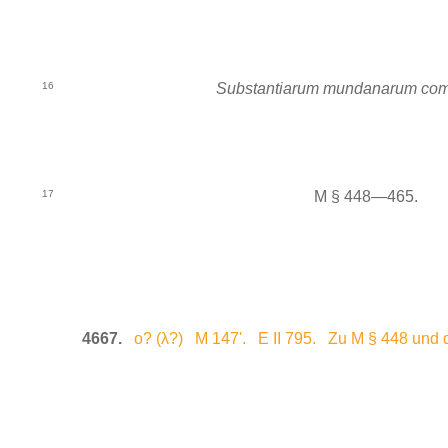
16
Substantiarum mundanarum co
17
M § 448—465.
4667.
ο? (λ?) M 147'. E II 795. Zu M § 448 und d