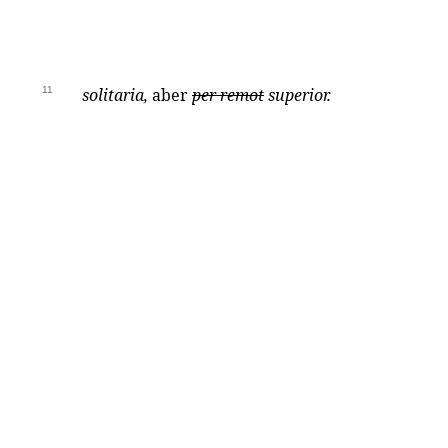
11
solitaria,
aber
per remot
superior.