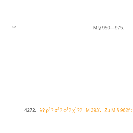
02
M § 950—975.
1
1
1
1
4272.
λ? ρ
? σ
? φ
? χ
?? M 393'. Zu M § 962f.: