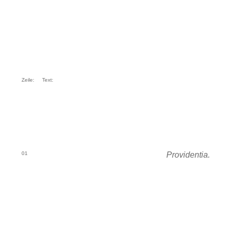
Zeile:
Text:
01
Providentia.