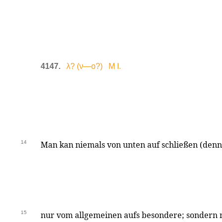
4147.
λ? (ν—ο?) M I.
14
Man kan niemals von unten auf schließen (denn 
15
nur vom allgemeinen aufs besondere; sondern n