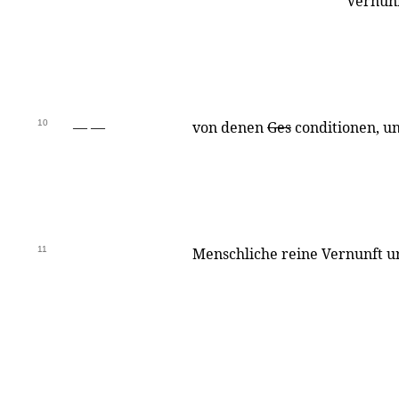
Vernunf
10
— —
von denen
Ges
conditionen, un
11
Menschliche reine Vernunft ur