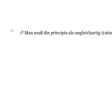
18
s
(
Man muß die
principia
als ungleichartig (rati