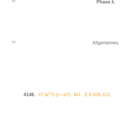
01
Phase λ.
02
Allgemeines.
1
4146.
λ? (κ
?) (ν—ο?) M I. E II 109. 112.