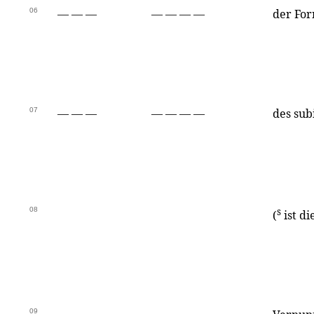
06
— — —
— — — —
der For
07
— — —
— — — —
des sub
08
s
(
ist di
09