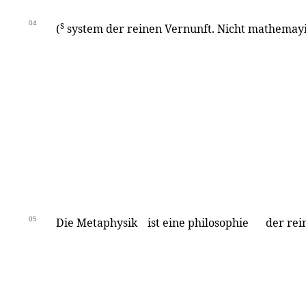
04
s
(
system der reinen Vernunft. Nicht mathemayic
05
Die Metaphysik
ist eine philosophie
der rei