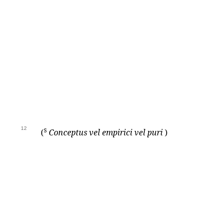
12
s
(
Conceptus vel empirici vel puri
)