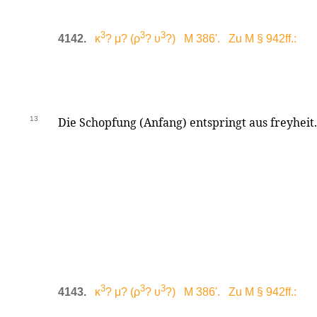
3
3
3
4142.
κ
? μ? (ρ
? υ
?) M 386'. Zu M § 942ff.:
13
Die Schopfung (Anfang) entspringt aus freyheit.
3
3
3
4143.
κ
? μ? (ρ
? υ
?) M 386'. Zu M § 942ff.: