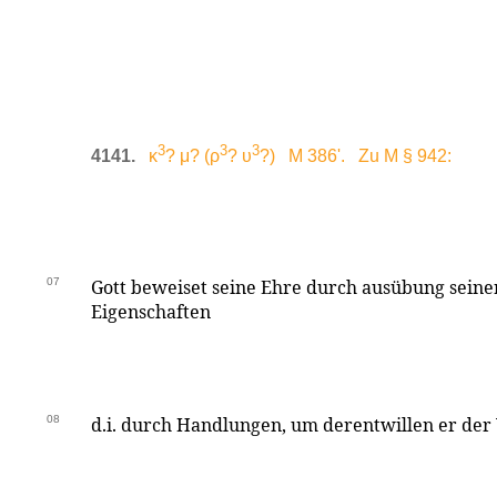
3
3
3
4141.
κ
? μ? (ρ
? υ
?) M 386'. Zu M § 942:
07
Gott beweiset seine Ehre durch ausübung seine
Eigenschaften
08
d.i. durch Handlungen, um derentwillen er de