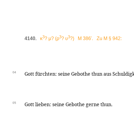
3
3
3
4140.
κ
? μ? (ρ
? υ
?) M 386'. Zu M § 942:
04
Gott fürchten: seine Gebothe thun aus Schuldigk
05
Gott lieben: seine Gebothe gerne thun.