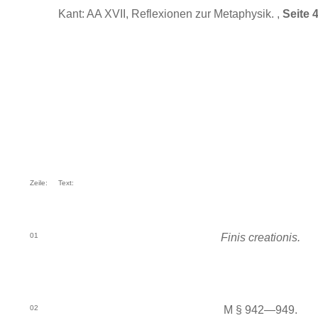
Kant: AA XVII, Reflexionen zur Metaphysik. ,
Seite 
Zeile:
Text:
01
Finis creationis.
02
M § 942—949.