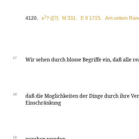
1
4120.
κ
? (ξ?) M 331. E II 1715. Am untern Rand
17
Wir sehen durch blosse Begriffe ein, daß alle re
18
daß die Moglichkeiten der Dinge durch ihre V
Einschränkung
19