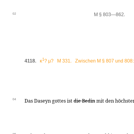
02
M § 803—862.
1
4118.
κ
? μ? M 331. Zwischen M § 807 und 808:
04
Das Daseyn gottes ist
die Bedin
mit den höchst