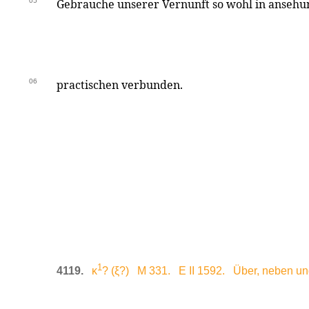
05
Gebrauche unserer Vernunft so wohl in ansehun
06
practischen verbunden.
1
4119.
κ
? (ξ?) M 331. E II 1592. Über, neben un