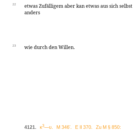
22
etwas Zufälligem aber kan etwas aus sich selbst
anders
23
wie durch den Willen.
3
4121.
κ
—υ. M 346'. E II 370. Zu M § 850: