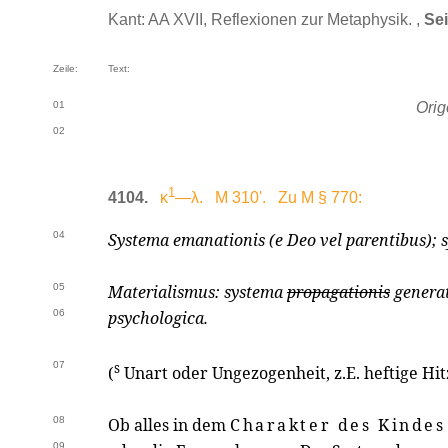
Kant: AA XVII, Reflexionen zur Metaphysik. ,
Sei
Zeile:
Text:
01
Ori
02
1
4104.
κ
—λ. M 310'. Zu M § 770:
04
Systema emanationis (e Deo vel parentibus); 
05
Materialismus: systema
propagationis
generat
06
psychologica.
07
s
(
Unart oder Ungezogenheit, z.E. heftige Hitz
08
Ob alles in dem
Charakter des Kindes
09