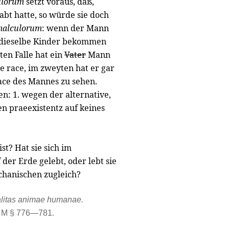
ulorum
setzt voraus, daß,
bt hatte, so würde sie doch
malculorum
: wenn der Mann
r dieselbe Kinder bekommen
ten Falle hat ein
Vater
Mann
e race, im zweyten hat er gar
race des Mannes zu sehen.
: 1. wegen der alternative,
n praeexistentz auf keines
st? Hat sie sich im
der Erde gelebt, oder lebt sie
chanischen zugleich?
litas animae humanae.
M § 776—781.