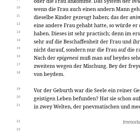
oder die Frau ankomme. Das System der
ov
10
wenn die Frau auch einen andern Mann geha
11
dieselbe Kinder gezeugt haben; das der
ani
12
eine andere Frau gehabt hatte, so würde e
13
haben. Dieses ist sehr practisch; denn im ers
14
sehr auf die Beschaffenheit der Frau und ihr
15
nicht darauf, sondern nur die Frau auf die 
16
Nach der
epigenesi
muß man auf beydes sehen
17
zweitens wegen der Mischung. Bey der freye
18
von beydem.
19
Vor der Geburth war die Seele ein reiner Gei
20
geistigen Leben befunden? Hat sie schon auf 
21
in zwey Welten, der pnevmatischen und me
22
Immorta
23