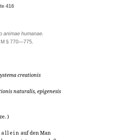
te 416
go animae humanae.
M § 770—775.
systema creationis
ionis naturalis, epigenesis
e. )
 allein
auf den Man