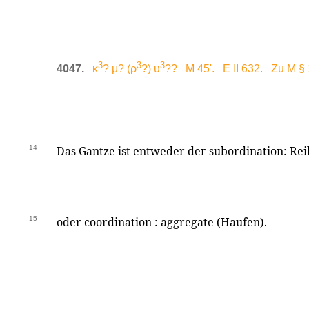
3
3
3
4047.
κ
? μ? (ρ
?) υ
?? M 45'. E II 632. Zu M § 
14
Das Gantze ist entweder der subordination: Rei
15
oder coordination : aggregate (Haufen).