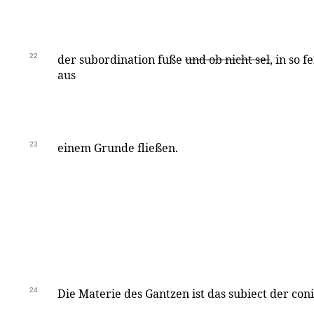
22
der subordination fuße
und ob nicht sel
, in so 
aus
23
einem Grunde fließen.
24
Die Materie des Gantzen ist das subiect der coni