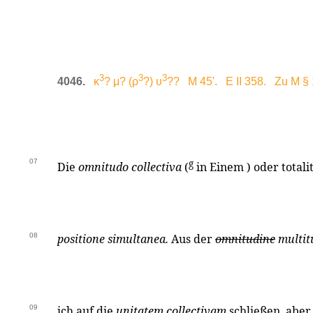
3
3
3
4046.
κ
? μ? (ρ
?) υ
?? M 45'. E II 358. Zu M § 
07
g
Die
omnitudo collectiva
(
in Einem ) oder totali
08
positione simultanea.
Aus der
omnitudine
multit
09
ich auf die
unitatem collectivam
schließen, aber