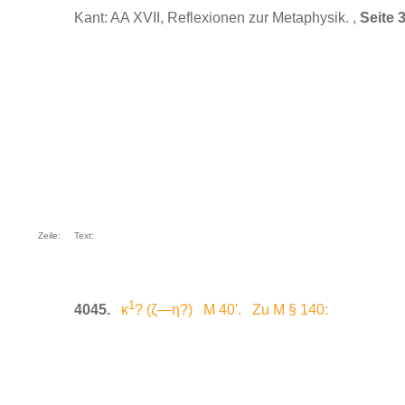
Kant: AA XVII, Reflexionen zur Metaphysik. ,
Seite 
Zeile:
Text:
1
4045.
κ
? (ζ—η?) M 40'. Zu M § 140: