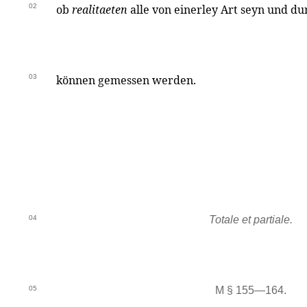
02
ob
realitaeten
alle von einerley Art seyn und d
03
können gemessen werden.
04
Totale et partiale.
05
M § 155—164.