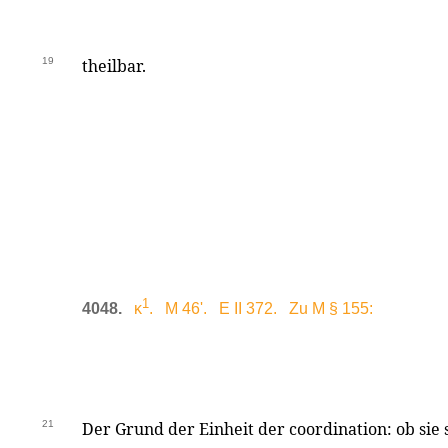
19
theilbar.
1
4048.
κ
. M 46'. E II 372. Zu M § 155:
21
Der Grund der Einheit der coordination: ob sie s