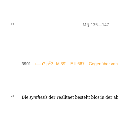
24
M § 135—147.
2
3901.
ι—μ? ρ
? M 39'. E II 667. Gegenüber von
26
Die
synthesis
der realitaet besteht blos in der 