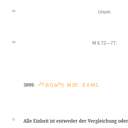
08
Unum.
09
M § 72—77.
2
3
3899.
ι
? (λ?) (κ
?) M 20'. E II 461.
11
Alle Einheit ist entweder der Vergleichung ode