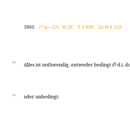
3900.
ι? (κ—λ?) M 29'. E II 858. Zu M § 102:
19
g
Alles ist nothwendig. entweder bedingt (
d.i. d
20
oder unbedingt.