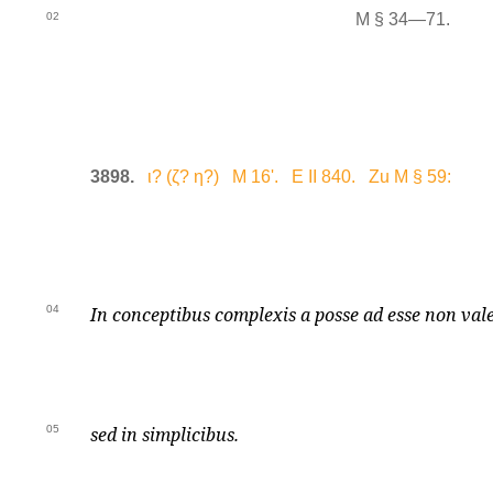
02
M § 34—71.
3898.
ι? (ζ? η?) M 16'. E II 840. Zu M § 59:
04
In conceptibus complexis a posse ad esse non val
05
sed in simplicibus.