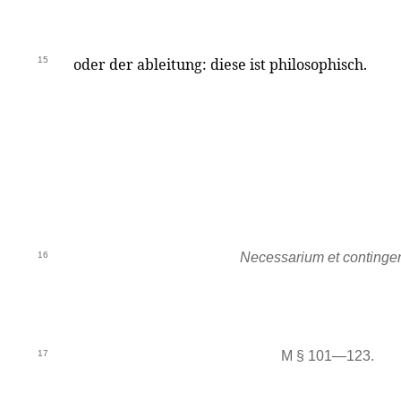
15
oder der ableitung: diese ist philosophisch.
16
Necessarium et continge
17
M § 101—123.