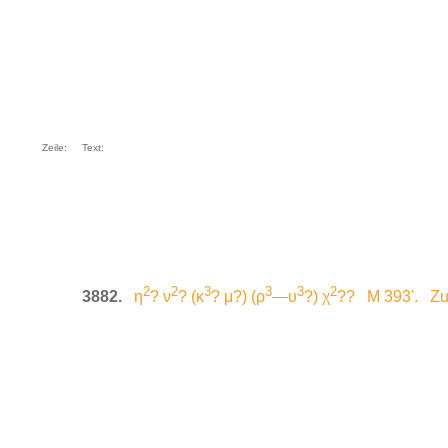
Zeile:
Text:
2
2
3
3
3
2
3882.
η
? ν
? (κ
? μ?) (ρ
—υ
?) χ
?? M 393'. Zu