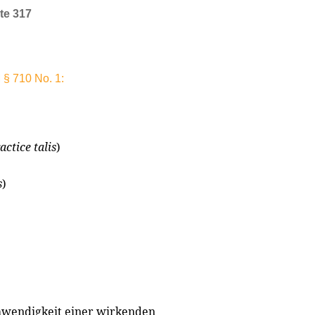
te 317
§ 710 No. 1:
actice talis
)
s
)
thwendigkeit einer wirkenden