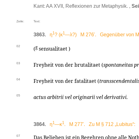
Kant: AA XVII, Reflexionen zur Metaphysik. ,
Sei
Zeile:
Text:
1
1
3863.
η
? (κ
—λ?) M 276'. Gegenüber von M 
02
g
(
sensualitaet )
03
Freyheit von der brutalitaet (
spontaneitas pr
04
Freyheit von der fatalitaet (
transscendentali
05
actus arbitrii vel originarii vel derivativi.
1
1
3864.
η
—κ
. M 277'. Zu M § 712 „Lubitus“:
07
Das Belieben ist ein Begehren ohne alle No