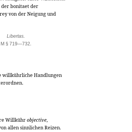
 der bonitaet der
frey von der Neigung und
Libertas.
M § 719—732.
:
lle willkührliche Handlungen
terordnen.
ere Willkühr
objective
,
von allen sinnlichen Reizen.