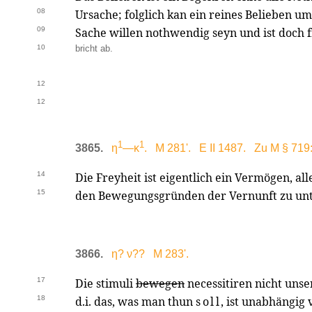
08
Ursache; folglich kan ein reines Belieben um
09
Sache willen nothwendig seyn und ist doch 
10
bricht ab.
12
12
1
1
3865.
η
—κ
. M 281'. E II 1487. Zu M § 719
14
Die Freyheit ist eigentlich ein Vermögen, a
15
den Bewegungsgründen der Vernunft zu un
3866.
η? ν?? M 283'.
17
Die stimuli
bewegen
necessitiren nicht uns
18
d.i. das, was man thun
soll
, ist unabhängig 