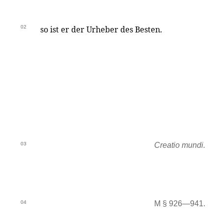
02
so ist er der Urheber des Besten.
03
Creatio mundi.
04
M § 926—941.