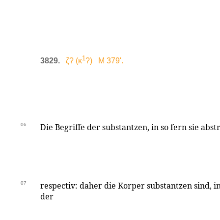
1
3829.
ζ? (κ
?) M 379'.
06
Die Begriffe der substantzen, in so fern sie abst
07
respectiv: daher die Korper substantzen sind, in
der