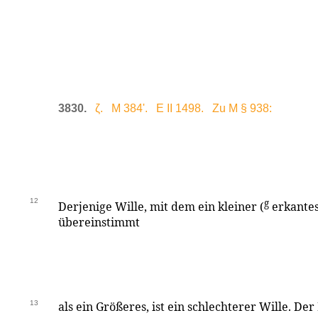
3830.
ζ. M 384'. E II 1498. Zu M § 938:
12
g
Derjenige Wille, mit dem ein kleiner (
erkantes
übereinstimmt
13
als ein Größeres, ist ein schlechterer Wille. De