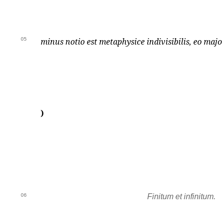
05
minus notio est metaphysice indivisibilis, eo maj
)
06
Finitum et infinitum.