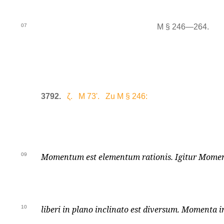
07
M § 246—264.
3792.
ζ. M 73'. Zu M § 246:
09
Momentum est elementum rationis. Igitur Mome
10
liberi in plano inclinato est diversum. Momenta in