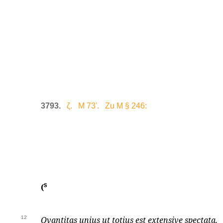
3793.
ζ. M 73'. Zu M § 246:
s
(
12
Qvantitas unius ut totius est extensive spectata.