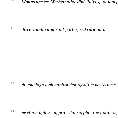
01
Monas nec est Mathematice divisibilis, qvoniam p
02
discernibilia non sunt partes, sed rationata.
03
divisio logica ab analysi distingvitur; posterior es
04
pr
et metaphysica; prior divisio phaerae notionis, 