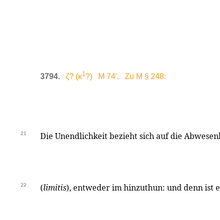
1
3794.
ζ? (κ
?) M 74'. Zu M § 248:
21
Die Unendlichkeit bezieht sich auf die Abwesen
22
(
limitis
), entweder im hinzuthun: und denn ist e