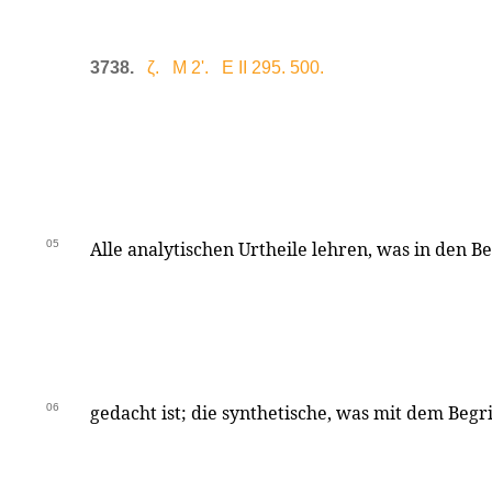
3738.
ζ. M 2'. E II 295. 500.
05
Alle analytischen Urtheile lehren, was in den B
06
gedacht ist; die synthetische, was mit dem Begr