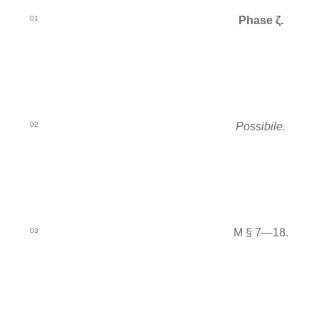
01
Phase ζ.
02
Possibile.
03
M § 7—18.