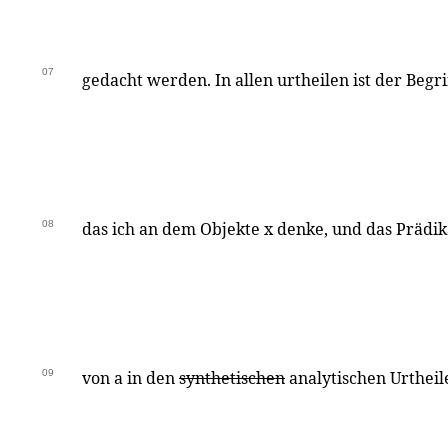
07
gedacht werden. In allen urtheilen ist der Begri
08
das ich an dem Objekte x denke, und das Prädik
09
von a in den
synthetischen
analytischen Urtheil