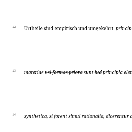
12
Urtheile sind empirisch und umgekehrt.
princip
13
materiae
vel formae priora
sunt
iud
principia ele
14
synthetica, si forent simul rationalia, dicerentur