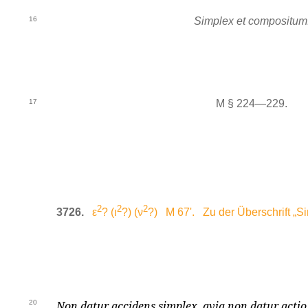
16
Simplex et compositum
17
M § 224—229.
2
2
2
3726.
ε
? (ι
?) (ν
?) M 67'. Zu der Überschrift „S
20
Non datur accidens simplex, qvia non datur actio