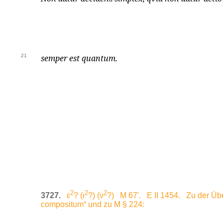
21
semper est quantum.
2
2
2
3727.
ε
? (ι
?) (ν
?) M 67'. E II 1454. Zu der Über
compositum“ und zu M § 224: