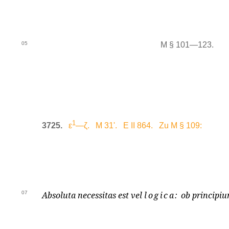
05
M § 101—123.
1
3725.
ε
—ζ. M 31'. E II 864. Zu M § 109:
07
Absoluta necessitas est vel
logica:
ob principiu