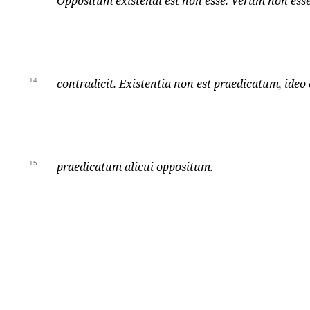
Oppositum existendi est non esse. Verum non esse
14
contradicit. Existentia non est praedicatum, ideo
15
praedicatum alicui oppositum.