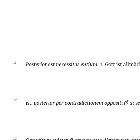
11
Posterior est necessitas entium.
1. Gott ist allmäch
12
g
ist.
posterior per contradictionem oppositi (
in se
13