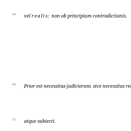
08
vel
realis:
non ob principium contradictionis.
09
Prior est necessitas judiciorum. sive necessitas re
10
atque subiecti.