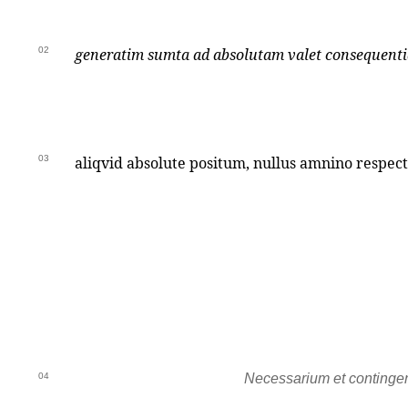
02
generatim sumta ad absolutam valet consequentia
03
aliqvid absolute positum, nullus amnino respectu
04
Necessarium et continge