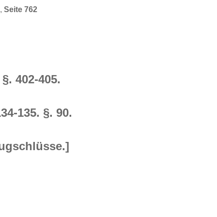
 ,
Seite 762
 §. 402-405.
134-135. §. 90.
rugschlüsse.]