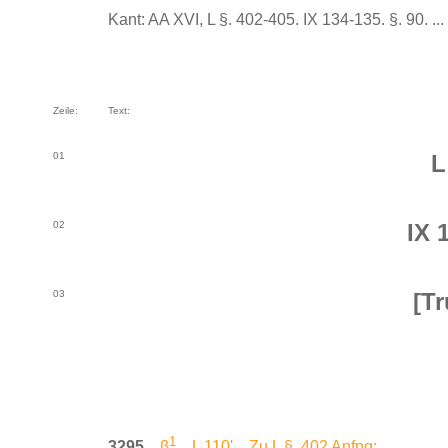
Kant: AA XVI, L §. 402-405. IX 134-135. §. 90. ...
Zeile:
Text:
01
L
02
IX 
03
[T
1
3295.
β
. L 110'. Zu L §. 402 Anfng: