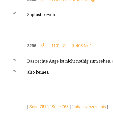
05
Sophistereyen.
1
3296.
β
. L 110'. Zu L §. 403 Nr. 1:
07
Das rechte Auge ist nicht nothig zum sehen. 
08
also keines.
[
Seite 761
] [
Seite 763
] [
Inhaltsverzeichnis
]