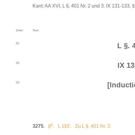
Kant: AA XVI, L §. 401 Nr. 2 und 3. IX 131-133. §. 
Zeile:
Text:
01
L §. 
02
IX 13
03
[Induct
1
3275.
β
. L 110'. Zu L §. 401 Nr. 2: