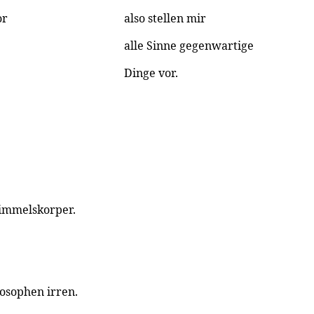
or
also stellen mir
alle Sinne gegenwartige
Dinge vor.
Himmelskorper.
losophen irren.