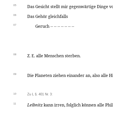
05
Das Gesicht stellt mir gegenwärtige Dinge v
06
Das Gehör gleichfalls
07
Geruch -- -- -- -- -- -- --
08
Z. E. alle Menschen sterben.
09
Die Planeten ziehen einander an, also alle 
10
Zu L §. 401 Nr. 3:
11
Leibnitz
kann irren, folglich können alle Phi