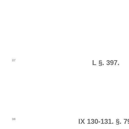
07
L §. 397.
08
IX 130-131. §. 7