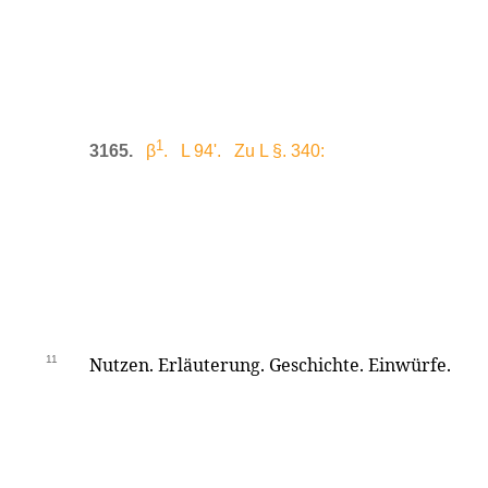
1
3165.
β
. L 94'. Zu L §. 340:
11
Nutzen. Erläuterung. Geschichte. Einwürfe.