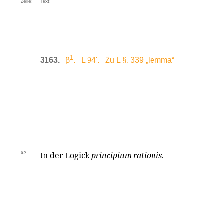
Zeile:
Text:
1
3163.
β
. L 94'. Zu L §. 339 „lemma“:
02
In der Logick
principium rationis
.