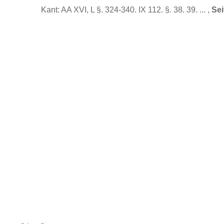
Kant: AA XVI, L §. 324-340. IX 112. §. 38. 39. ... ,
Sei