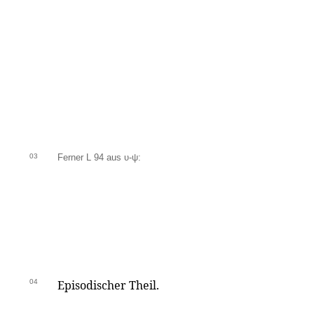
03
Ferner L 94 aus υ-ψ:
04
Episodischer Theil.