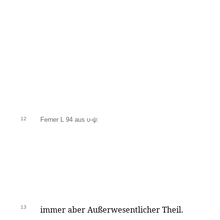
12
Ferner L 94 aus υ-ψ:
13
immer aber Außerwesentlicher Theil.