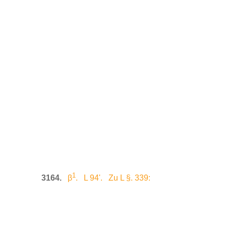
1
3164.
β
. L 94'. Zu L §. 339: