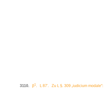
1
3110.
β
. L 87'. Zu L §. 309 „iudicium modale“: