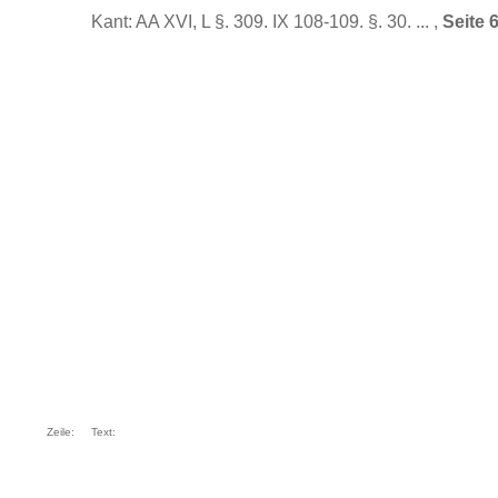
Kant: AA XVI, L §. 309. IX 108-109. §. 30. ... ,
Seite 
Zeile:
Text: