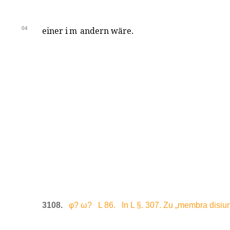
04
einer
im
andern wäre.
3108.
φ? ω? L 86. In L §. 307. Zu „membra disiun