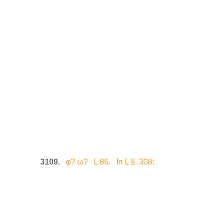
3109.
φ? ω? L 86. In L §. 308: