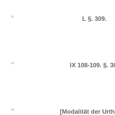
12
L §. 309.
13
IX 108-109. §. 3
14
[Modalität der Urthe