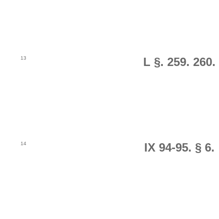
13
L §. 259. 260.
14
IX 94-95. § 6.