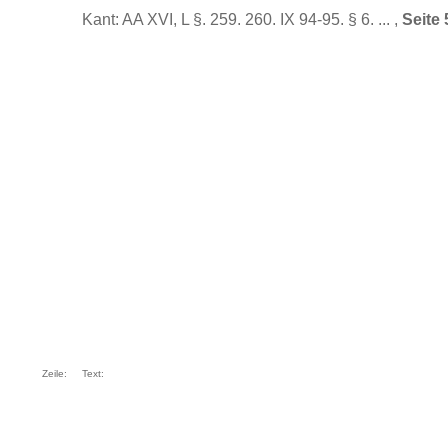
Kant: AA XVI, L §. 259. 260. IX 94-95. § 6. ... ,
Seite 
Zeile:
Text: