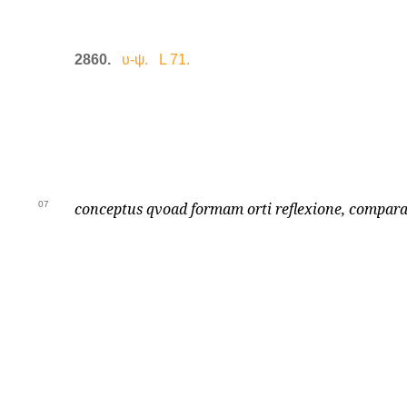
2860.
υ-ψ. L 71.
07
conceptus qvoad formam orti reflexione, comparat