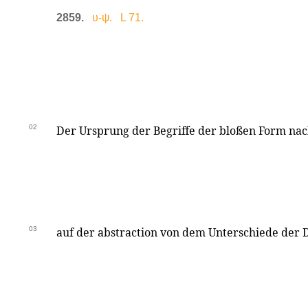
2859.
υ-ψ. L 71.
02
Der Ursprung der Begriffe der bloßen Form nach
03
auf der abstraction von dem Unterschiede der D