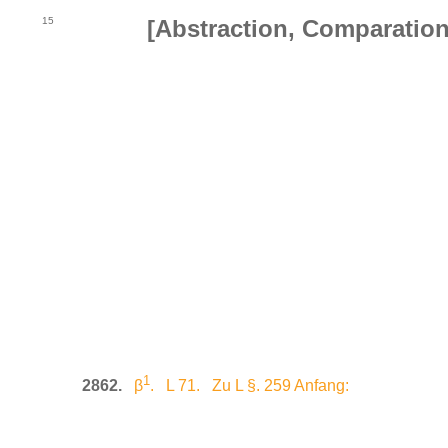
15
[Abstraction, Comparation
1
2862.
β
. L 71. Zu L §. 259 Anfang: