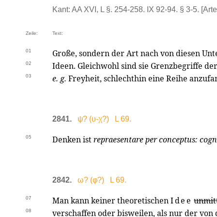
Kant: AA XVI, L §. 254-258. IX 92-94. § 3-5. [Arten
Zeile:
Text:
01
Große, sondern der Art nach von diesen Unt
02
Ideen. Gleichwohl sind sie Grenzbegriffe der
03
e. g.
Freyheit, schlechthin eine Reihe anzufa
2841.
ψ? (υ-χ?) L 69.
05
Denken ist
repraesentare per conceptus: cogni
2842.
ω? (φ?) L 69.
07
Man kann keiner theoretischen
Idee
unmit
08
verschaffen oder bisweilen, als nur der von