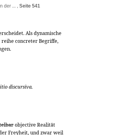
 der ... ,
Seite 541
erscheidet. Als dynamische
 reihe concreter Begriffe,
ngen.
tio discursiva.
telbar
objective Realität
 der Freyheit, und zwar weil