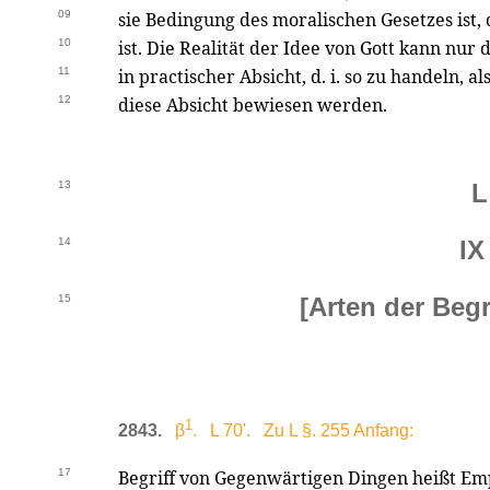
09
sie Bedingung des moralischen Gesetzes ist, 
10
ist. Die Realität der Idee von Gott kann nur 
11
in practischer Absicht, d. i. so zu handeln, al
12
diese Absicht bewiesen werden.
13
L
14
IX
15
[Arten der Begr
1
2843.
β
. L 70'. Zu L §. 255 Anfang:
17
Begriff von Gegenwärtigen Dingen heißt E