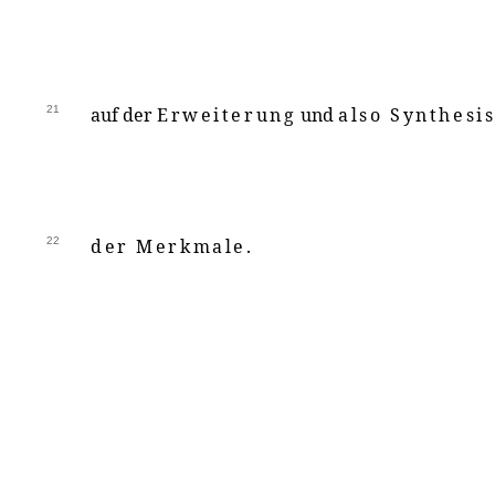
21
auf der
Erweiterung
und
also Synthesi
22
der Merkmale
.