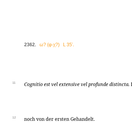
2362.
ω? (φ-χ?) L 35'.
11
Cognitio est vel extensive vel profunde distincta.
12
noch von der ersten Gehandelt.