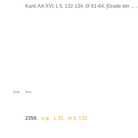
Kant: AA XVI, L §. 132-134. IX 61-64. [Grade der ... ,
Zeile:
Text:
2359.
υ-ψ. L 35. In §. 132: