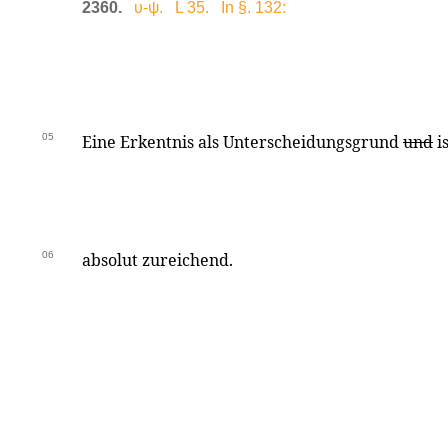
2360.
υ-ψ. L 35. In §. 132:
05
Eine Erkentnis als Unterscheidungsgrund
und
is
06
absolut zureichend.