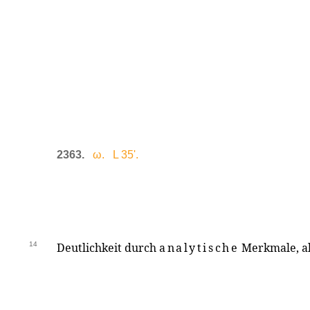
2363.
ω. L 35'.
14
Deutlichkeit durch
analytische
Merkmale, a