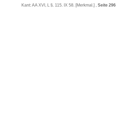
Kant: AA XVI, L §. 115. IX 58. [Merkmal.] ,
Seite 296