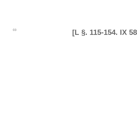
03
[L §. 115-154. IX 58