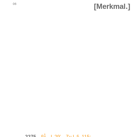
06
[Merkmal.]
1
2275.
β
. L 29'. Zu L §. 115: