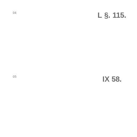
04
L §. 115.
05
IX 58.