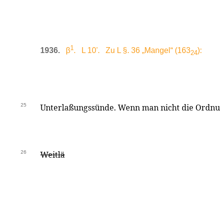
1
1936.
β
. L 10'. Zu L §. 36 „Mangel“ (163
):
24
25
Unterlaßungssünde. Wenn man nicht die Ordnun
26
Weitlä