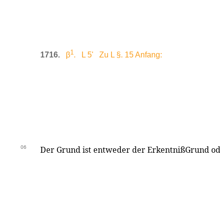
1
1716.
β
. L 5' Zu L §. 15 Anfang:
06
Der Grund ist entweder der ErkentnißGrund o