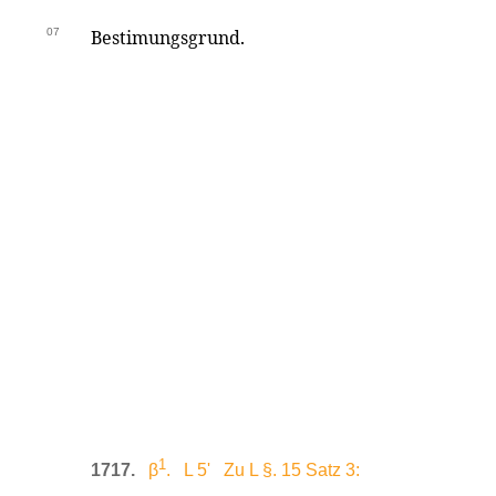
07
Bestimungsgrund.
1
1717.
β
. L 5' Zu L §. 15 Satz 3: