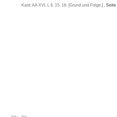
Kant: AA XVI, L §. 15. 16. [Grund und Folge.] ,
Seite
Zeile:
Text: