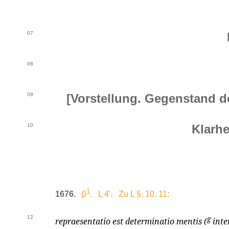
07
08
09
[Vorstellung. Gegenstand de
10
Klarhe
1
1676.
β
. L 4'. Zu L §. 10. 11:
12
g
repraesentatio est determinatio mentis (
inte