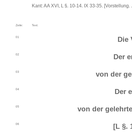
Kant: AA XVI, L §. 10-14. IX 33-35. [Vorstellung. .
Zeile:
Text:
01
Die 
02
Der e
03
von der ge
04
Der e
05
von der gelehrt
06
[L §. 