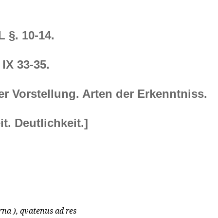
L §. 10-14.
IX 33-35.
r Vorstellung. Arten der Erkenntniss.
it. Deutlichkeit.]
rna ), qvatenus ad res