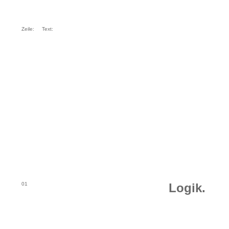
Zeile:
Text:
01
Logik.