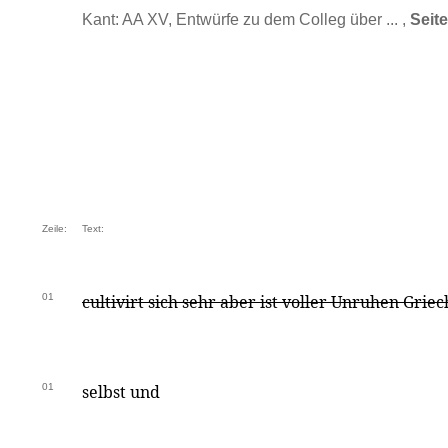
Kant: AA XV, Entwürfe zu dem Colleg über ... ,
Seit
Zeile:
Text:
01
cultivirt sich sehr aber ist voller Unruhen Grie
01
selbst und