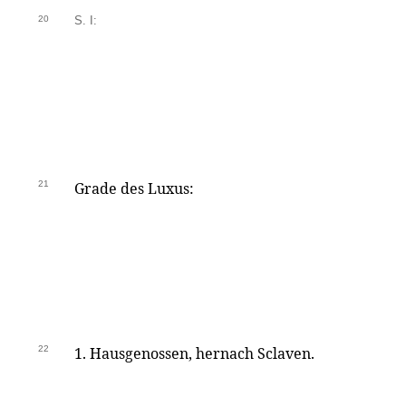
20
S. I:
21
Grade des Luxus:
22
1. Hausgenossen, hernach Sclaven.