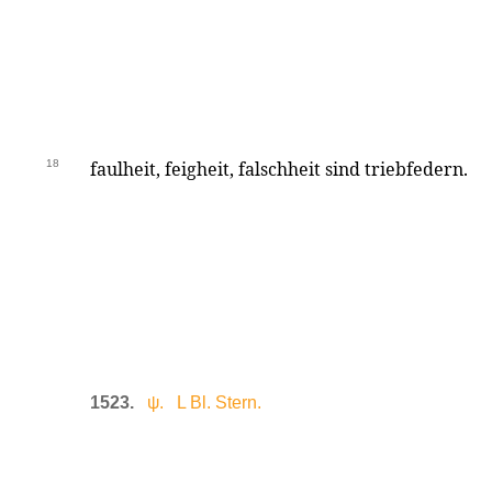
18
faulheit, feigheit, falschheit sind triebfedern.
1523.
ψ. L Bl. Stern.