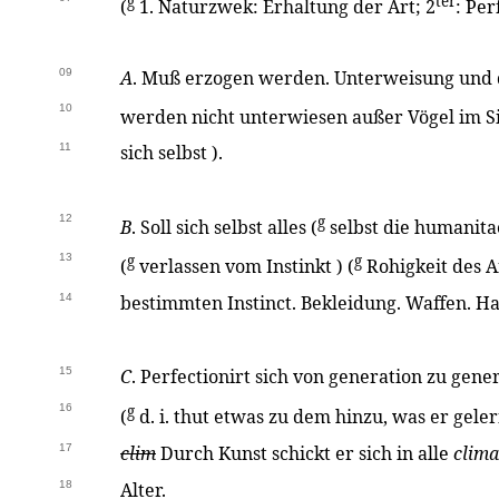
g
ter
(
1. Naturzwek: Erhaltung der Art; 2
: Per
09
A
. Muß erzogen werden. Unterweisung und d
10
werden nicht unterwiesen außer Vögel im Si
11
sich selbst ).
12
g
B
. Soll sich selbst alles (
selbst die humanita
13
g
g
(
verlassen vom Instinkt ) (
Rohigkeit des A
14
bestimmten Instinct. Bekleidung. Waffen. Ha
15
C
. Perfectionirt sich von generation zu gen
16
g
(
d. i. thut etwas zu dem hinzu, was er geler
17
clim
Durch Kunst schickt er sich in alle
clima
18
Alter.