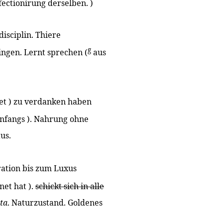
fectionirung derselben. )
isciplin. Thiere
g
ngen. Lernt sprechen (
aus
et ) zu verdanken haben
nfangs ). Nahrung ohne
us.
eration bis zum Luxus
net hat ).
schickt sich in alle
ta
. Naturzustand. Goldenes