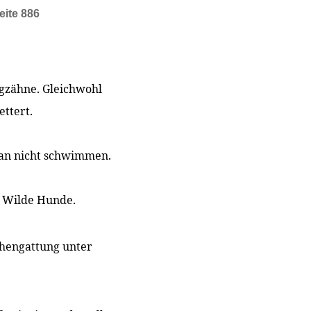
eite 886
ngzähne. Gleichwohl
ttert.
 Kan nicht schwimmen.
r. Wilde Hunde.
engattung unter