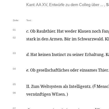
Kant: AA XV, Entwürfe zu dem Colleg über ... ,
S
Zeile:
Text:
01
c
. Ob Raubthier. Hat weder Klauen noch Fa
02
stark in den Armen. Bär im Schwarzwald. Kle
03
d
. Hat keinen Instinct zu seiner Erhaltung.
04
e
. Ob gesellschaftliches oder einsames Thie
05
g
II. Zum Weltsystem als Intelligentz. (
Mensch
06
vernünftigen WEsen. )
07