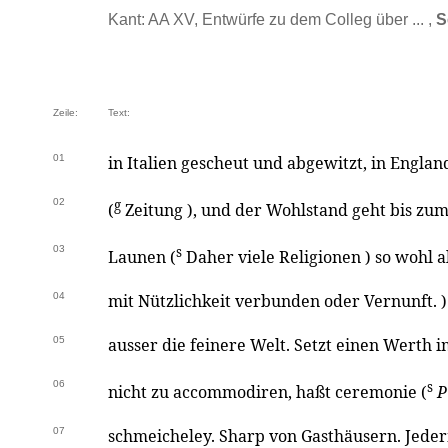
Kant: AA XV, Entwürfe zu dem Colleg über ... ,
S
Zeile:
Text:
01
in Italien gescheut und abgewitzt, in Englan
02
g
(
Zeitung ), und der Wohlstand geht bis zum 
03
s
Launen (
Daher viele Religionen ) so wohl a
04
mit Nützlichkeit verbunden oder Vernunft.
05
ausser die feinere Welt. Setzt einen Werth i
06
s
nicht zu accommodiren, haßt ceremonie (
P
07
schmeicheley. Sharp von Gasthäusern. Jeder