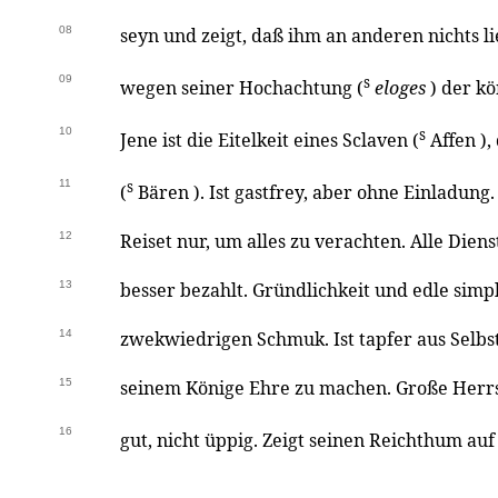
08
seyn und zeigt, daß ihm an anderen nichts l
09
s
wegen seiner Hochachtung (
eloges
) der kö
10
s
Jene ist die Eitelkeit eines Sclaven (
Affen ),
11
s
(
Bären ). Ist gastfrey, aber ohne Einladung.
12
Reiset nur, um alles zu verachten. Alle Dien
13
besser bezahlt. Gründlichkeit und edle simpl
14
zwekwiedrigen Schmuk. Ist tapfer aus Selbs
15
seinem Könige Ehre zu machen. Große Herrs
16
gut, nicht üppig. Zeigt seinen Reichthum auf 