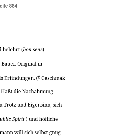
eite 884
d belehrt (
bon sens
)
Bauer. Original in
g
ls Erfindungen. (
Geschmak
 ) Haßt die Nachahmung
m Trotz und Eigensinn, sich
ublic Spirit
) und höfliche
mann will sich selbst gnug