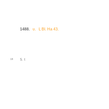
1488.
υ. L Bl. Ha 43.
18
S. I: