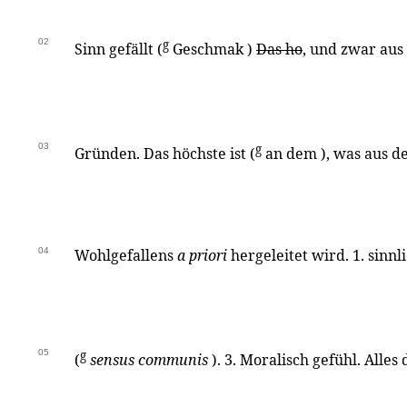
02
g
Sinn gefällt (
Geschmak )
Das ho
, und zwar aus
03
g
Gründen. Das höchste ist (
an dem ), was aus de
04
Wohlgefallens
a priori
hergeleitet wird. 1. sinnl
05
g
(
sensus communis
). 3. Moralisch gefühl. Alles