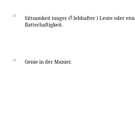
21
g
Sittsamkeit iunger (
lebhafter ) Leute oder
eto
flatterhaftigkeit.
22
Genie in der Manier.