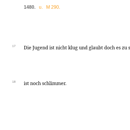
1480.
υ. M 290.
17
Die Jugend ist nicht klug und glaubt doch es zu 
18
ist noch schlimmer.