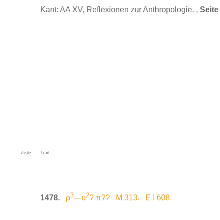
Kant: AA XV, Reflexionen zur Anthropologie. ,
Seite
Zeile:
Text:
3
2
1478.
ρ
—υ
? π?? M 313. E I 608.