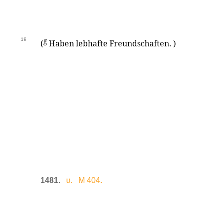
19
g
(
Haben lebhafte Freundschaften. )
1481.
υ. M 404.