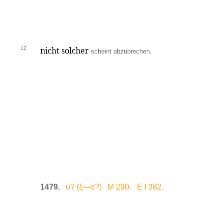
12
nicht solcher
scheint abzubrechen.
1479.
υ? (ξ—ο?) M 290. E I 382.